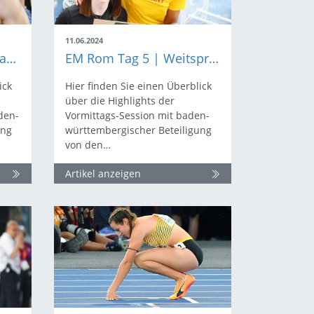
11.06.2024
EM Rom Tag 5 | Zehnkampf-Abschluss und 10.000 Meter-Finale
EM Rom Tag 5 | Weitsprung-Quali und Tag 2 des Zehnkampfs
ick
Hier finden Sie einen Überblick
über die Highlights der
den-
Vormittags-Session mit baden-
ung
württembergischer Beteiligung
von den…
Artikel anzeigen