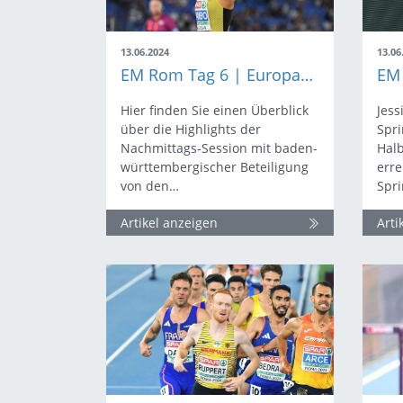
13.06.2024
13.06
EM Rom Tag 6 | Europameister-Titel im Weitsprung
Hier finden Sie einen Überblick
Jess
über die Highlights der
Spri
Nachmittags-Session mit baden-
Halb
württembergischer Beteiligung
err
von den…
Spri
Artikel anzeigen
Arti