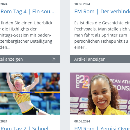
.2024
10.06.2024
EM Rom Tag 4 | Ein souveränes Halbfinal-Ticket und Start des Zehnkampfs
 finden Sie einen Überblick
Es ist dies die Geschichte ei
 die Highlights der
Pechvogels. Man stelle sich 
ittags-Session mit baden-
man fährt als Sprinter zum
tembergischer Beteiligung
persönlichen Höhepunkt zu
 den…
einer…
kel anzeigen
Artikel anzeigen
.2024
08.06.2024
EM Rom Tag 2 | Schnelle Läufe und hohe Höhen