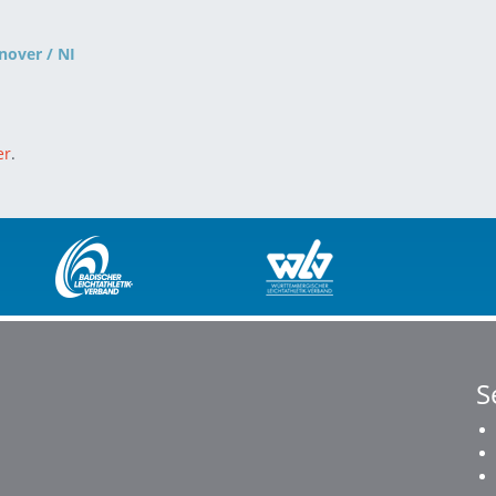
nover / NI
er
.
S