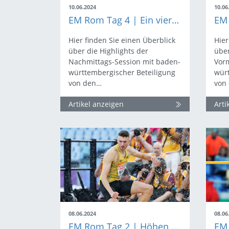
10.06.2024
10.06
EM Rom Tag 4 | Ein vierter Platz und harte Kämpfe
Hier finden Sie einen Überblick
Hier
über die Highlights der
über
Nachmittags-Session mit baden-
Vorm
württembergischer Beteiligung
würt
von den…
von
Artikel anzeigen
Arti
08.06.2024
08.06
EM Rom Tag 2 | Höhen und Tiefen in den (Halb-) Finals