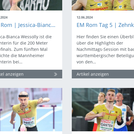
.2024
12.06.2024
EM Rom | Jessica-Bianca Wessolly: Ein Fünkchen Hoffnung auf Olympia bleibt
ica-Bianca Wessolly ist die
Hier finden Sie einen Überbl
nterin für die 200 Meter
über die Highlights der
finals. Zum fünften Mal
Nachmittags-Session mit ba
eichte die Mannheimer
württembergischer Beteilig
nterin bei…
von den…
kel anzeigen
Artikel anzeigen