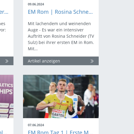
09.06.2024
EM Rom | Der verhinderte 100 Meter Finalist
EM Rom | Rosina Schneider und die zehnte Hürde
nes
Mit lachendem und weinenden
vor:
Auge - Es war ein intensiver
Auftritt von Rosina Schneider (TV
Sulz) bei ihrer ersten EM in Rom.
Mit…
Artikel anzeigen
07.06.2024
EM Rom | Yemisi Ogunleye schreibt römische Geschichte
EM Rom Tag 1 | Erste Medaille und Zitterpartien