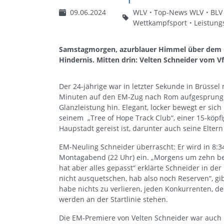
09.06.2024
WLV
Top-News WLV
BLV
Wettkampfsport
Leistung
Samstagmorgen, azurblauer Himmel über dem O
Hindernis. Mitten drin: Velten Schneider vom Vf
Der 24-jährige war in letzter Sekunde in Brüssel
Minuten auf den EM-Zug nach Rom aufgesprungen
Glanzleistung hin. Elegant, locker bewegt er sic
seinem „Tree of Hope Track Club“, einer 15-köpfi
Haupstadt gereist ist, darunter auch seine Eltern
EM-Neuling Schneider überrascht: Er wird in 8:3
Montagabend (22 Uhr) ein. „Morgens um zehn bei
hat aber alles gepasst“ erklärte Schneider in d
nicht ausquetschen, hab also noch Reserven“, gib
habe nichts zu verlieren, jeden Konkurrenten, de
werden an der Startlinie stehen.
Die EM-Premiere von Velten Schneider war auch 