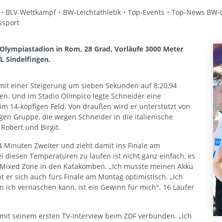
BLV-Wettkampf
BW-Leichtathletik
Top-Events
Top-News BW-Le
ssport
lympiastadion in Rom, 28 Grad, Vorläufe 3000 Meter
L Sindelfingen.
 mit einer Steigerung um sieben Sekunden auf 8:20,94
. Und im Stadio Olimpico legte Schneider eine
h im 14-köpfigen Feld. Von draußen wird er unterstützt von
gen Gruppe, die wegen Schneider in die italienische
 Robert und Birgit.
4 Minuten Zweiter und zieht damit ins Finale am
 diesen Temperaturen zu laufen ist nicht ganz einfach, es
er Mixed Zone in den Katakomben. „Ich musste meinen Akku
t er sich auch fürs Finale am Montag optimistisch. „Ich
n ich vernaschen kann, ist ein Gewinn für mich". 16 Läufer
mit seinem ersten TV-Interview beim ZDF verbunden. „Ich