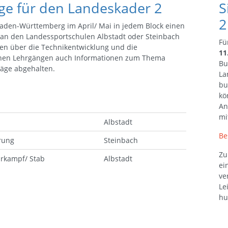
nge für den Landeskader 2
S
2
 Baden-Württemberg im April/ Mai in jedem Block einen
 an den Landessportschulen Albstadt oder Steinbach
Fü
en über die Technikentwicklung und die
11
schen Lehrgängen auch Informationen zum Thema
Bu
räge abgehalten.
La
bu
kö
An
mi
Albstadt
Be
rung
Steinbach
Zu
rkampf/ Stab
Albstadt
ei
ve
Le
hu