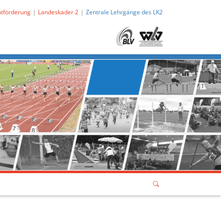
ntförderung
Landeskader 2
Zentrale Lehrgänge des LK2