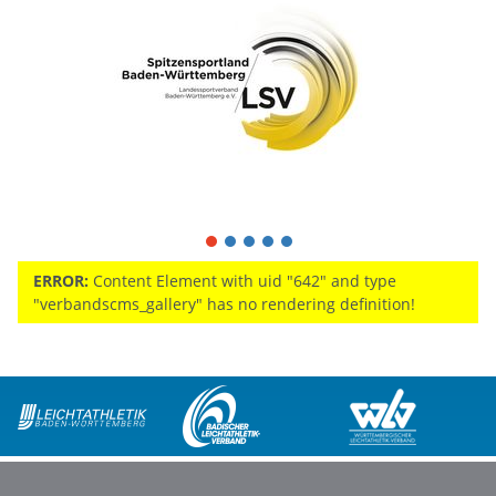
1
2
3
4
5
ERROR:
Content Element with uid "642" and type
"verbandscms_gallery" has no rendering definition!