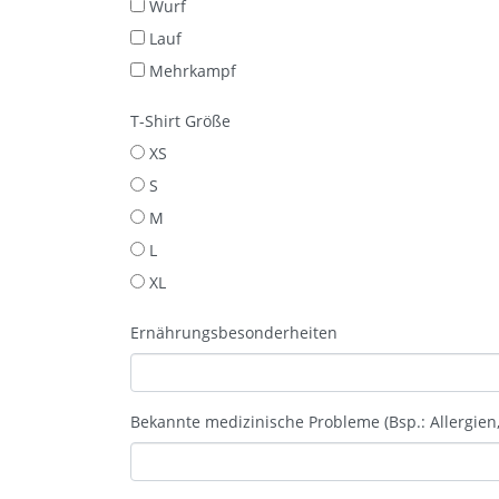
Wurf
Lauf
Mehrkampf
T-Shirt Größe
XS
S
M
L
XL
Ernährungsbesonderheiten
Bekannte medizinische Probleme (Bsp.: Allergien,