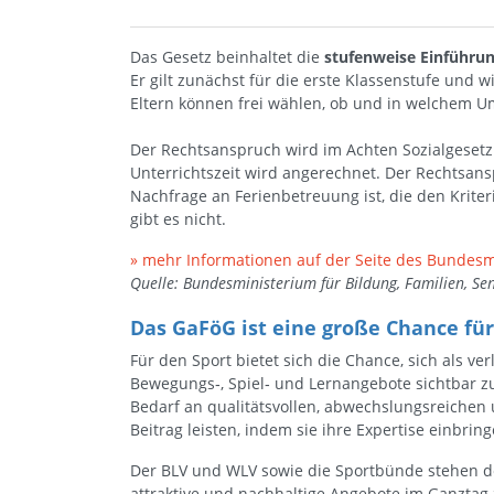
Das Gesetz beinhaltet die
stufenweise Einführu
Er gilt zunächst für die erste Klassenstufe und 
Eltern können frei wählen, ob und in welchem 
Der Rechtsanspruch wird im Achten Sozialgesetzb
Unterrichtszeit wird angerechnet. Der Rechtsans
Nachfrage an Ferienbetreuung ist, die den Kriter
gibt es nicht.
» mehr Informationen auf der Seite des Bundes
Quelle: Bundesministerium für Bildung, Familien, Se
Das GaFöG ist eine große Chance für
Für den Sport bietet sich die Chance, sich als ve
Bewegungs‑, Spiel‑ und Lernangebote sichtbar 
Bedarf an qualitätsvollen, abwechslungsreichen
Beitrag leisten, indem sie ihre Expertise einbri
Der BLV und WLV sowie die Sportbünde stehen den 
attraktive und nachhaltige Angebote im Ganztag