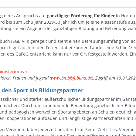
ng
eines Anspruchs auf
ganztägige Förderung für Kinder
in Horten
wird bis zum Schuljahr 2029/30 jährlich um je eine Klassenstufe au
Umfang sie ein Angebot der ganztätigen Bildung und Betreuung wa
uch (SGB VIII) geregelt und sieht einen Betreuungsumfang von ach
pruch gilt auch in den Ferien, dabei können Länder eine Schließze
ien des GaFöG entspricht, kann nur vor Ort festgestellt werden. Ei
ministeriums «
nioren, Frauen und Jugend (
www.bmbfsfj.bund.de
), Zugriff am 19.01.20
 den Sport als Bildungspartner
rlässlicher und starker außerschulischer Bildungspartner im Ganzta
zu machen. Durch die zunehmende Bedeutung ganzheitlicher Bildu
 und pädagogisch wertvollen Sportangeboten an Schulen deutlich a
ngen, Kooperationen aufbauen und langfristige Partnerschaften mit 
Vereinen dabei jederzeit beratend zur Seite. Ziel ist es, Vereine
 zu gestalten und damit aktiv zur Bewegungsförderung und Persön