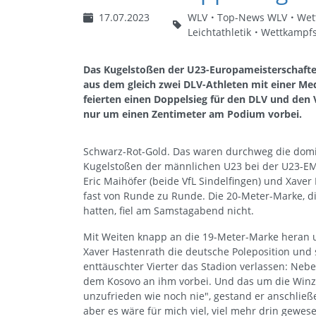
17.07.2023
WLV
Top-News WLV
Wet
Leichtathletik
Wettkampfs
Das Kugelstoßen der U23-Europameisterschaften
aus dem gleich zwei DLV-Athleten mit einer Meda
feierten einen Doppelsieg für den DLV und den 
nur um einen Zentimeter am Podium vorbei.
Schwarz-Rot-Gold. Das waren durchweg die domi
Kugelstoßen der männlichen U23 bei der U23-EM 
Eric Maihöfer (beide VfL Sindelfingen) und Xave
fast von Runde zu Runde. Die 20-Meter-Marke, d
hatten, fiel am Samstagabend nicht.
Mit Weiten knapp an die 19-Meter-Marke heran u
Xaver Hastenrath die deutsche Poleposition und 
enttäuschter Vierter das Stadion verlassen: N
dem Kosovo an ihm vorbei. Und das um die Winzigk
unzufrieden wie noch nie", gestand er anschließe
aber es wäre für mich viel, viel mehr drin gewese