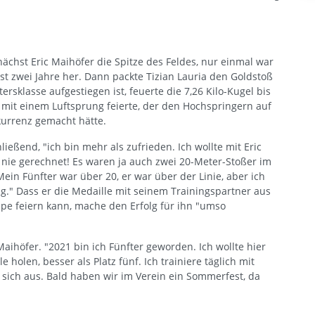
ächst Eric Maihöfer die Spitze des Feldes, nur einmal war
st zwei Jahre her. Dann packte Tizian Lauria den Goldstoß
tersklasse aufgestiegen ist, feuerte die 7,26 Kilo-Kugel bis
r mit einem Luftsprung feierte, der den Hochspringern auf
kurrenz gemacht hätte.
ließend, "ich bin mehr als zufrieden. Ich wollte mit Eric
h nie gerechnet! Es waren ja auch zwei 20-Meter-Stoßer im
Mein Fünfter war über 20, er war über der Linie, aber ich
tig." Dass er die Medaille mit seinem Trainingspartner aus
pe feiern kann, mache den Erfolg für ihn "umso
Maihöfer. "2021 bin ich Fünfter geworden. Ich wollte hier
olen, besser als Platz fünf. Ich trainiere täglich mit
 sich aus. Bald haben wir im Verein ein Sommerfest, da