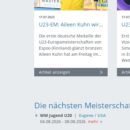
17.07.2023
17.07
U23-EM: Aileen Kuhn wirft Hammer zu Bronze
Die erste deutsche Medaille der
Erst
U23-Europameisterschaften von
Vize
Espoo (Finnland) glänzt bronzen:
Sim
Aileen Kuhn hat am Freitag im…
in E
Wei
Artikel anzeigen
Arti
Die nächsten Meisterscha
WM Jugend U20
|
Eugene / USA
04.08.2026 - 08.08.2026
mehr