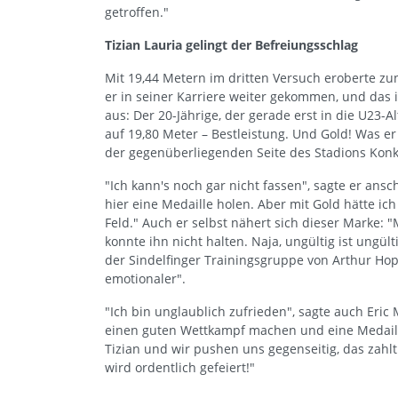
getroffen."
Tizian Lauria gelingt der Befreiungsschlag
Mit 19,44 Metern im dritten Versuch eroberte zun
er in seiner Karriere weiter gekommen, und das i
aus: Der 20-Jährige, der gerade erst in die U23-Al
auf 19,80 Meter – Bestleistung. Und Gold! Was e
der gegenüberliegenden Seite des Stadions Kon
"Ich kann's noch gar nicht fassen", sagte er ansch
hier eine Medaille holen. Aber mit Gold hätte ic
Feld." Auch er selbst nähert sich dieser Marke: "
konnte ihn nicht halten. Naja, ungültig ist ungül
der Sindelfinger Trainingsgruppe von Arthur Hop
emotionaler".
"Ich bin unglaublich zufrieden", sagte auch Eric 
einen guten Wettkampf machen und eine Medaille h
Tizian und wir pushen uns gegenseitig, das zahlt
wird ordentlich gefeiert!"