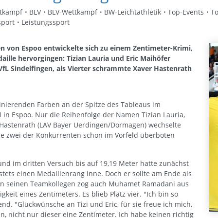
tkampf
BLV
BLV-Wettkampf
BW-Leichtathletik
Top-Events
T
port
Leistungssport
 von Espoo entwickelte sich zu einem Zentimeter-Krimi,
ille hervorgingen: Tizian Lauria und Eric Maihöfer
VfL Sindelfingen, als Vierter schrammte Xaver Hastenrath
nierenden Farben an der Spitze des Tableaus im
in Espoo. Nur die Reihenfolge der Namen Tizian Lauria,
r Hastenrath (LAV Bayer Uerdingen/Dormagen) wechselte
ie zwei der Konkurrenten schon im Vorfeld überboten
nd im dritten Versuch bis auf 19,19 Meter hatte zunächst
stets einen Medaillenrang inne. Doch er sollte am Ende als
eben seinen Teamkollegen zog auch Muhamet Ramadani aus
eit eines Zentimeters. Es blieb Platz vier. "Ich bin so
nd. "Glückwünsche an Tizi und Eric, für sie freue ich mich,
n, nicht nur dieser eine Zentimeter. Ich habe keinen richtig