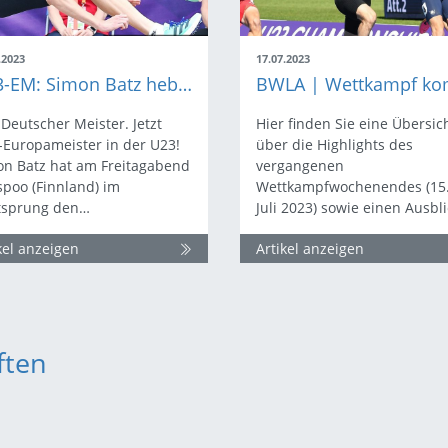
.2023
17.07.2023
U23-EM: Simon Batz hebt wieder ab zu Silber!
 Deutscher Meister. Jetzt
Hier finden Sie eine Übersic
-Europameister in der U23!
über die Highlights des
on Batz hat am Freitagabend
vergangenen
spoo (Finnland) im
Wettkampfwochenendes (15.
tsprung den…
Juli 2023) sowie einen Ausbl
kel anzeigen
Artikel anzeigen
ften