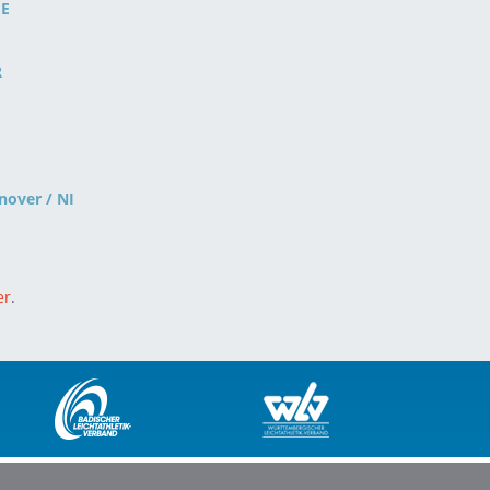
HE
R
nover / NI
er
.