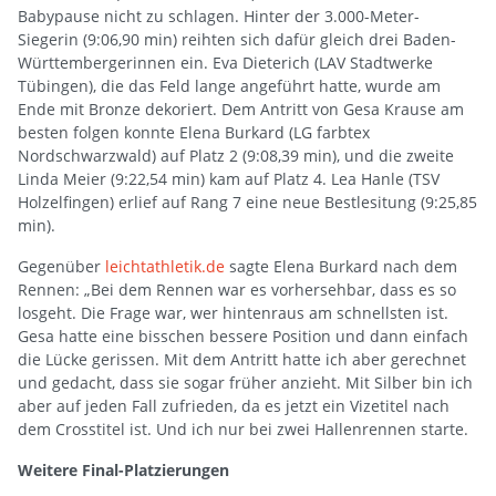
Babypause nicht zu schlagen. Hinter der 3.000-Meter-
Siegerin (9:06,90 min) reihten sich dafür gleich drei Baden-
Württembergerinnen ein. Eva Dieterich (LAV Stadtwerke
Tübingen), die das Feld lange angeführt hatte, wurde am
Ende mit Bronze dekoriert. Dem Antritt von Gesa Krause am
besten folgen konnte Elena Burkard (LG farbtex
Nordschwarzwald) auf Platz 2 (9:08,39 min), und die zweite
Linda Meier (9:22,54 min) kam auf Platz 4. Lea Hanle (TSV
Holzelfingen) erlief auf Rang 7 eine neue Bestlesitung (9:25,85
min).
Gegenüber
leichtathletik.de
sagte Elena Burkard nach dem
Rennen: „Bei dem Rennen war es vorhersehbar, dass es so
losgeht. Die Frage war, wer hintenraus am schnellsten ist.
Gesa hatte eine bisschen bessere Position und dann einfach
die Lücke gerissen. Mit dem Antritt hatte ich aber gerechnet
und gedacht, dass sie sogar früher anzieht. Mit Silber bin ich
aber auf jeden Fall zufrieden, da es jetzt ein Vizetitel nach
dem Crosstitel ist. Und ich nur bei zwei Hallenrennen starte.
Weitere Final-Platzierungen