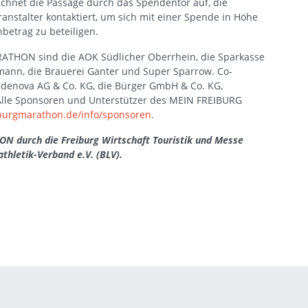
ichnet die Passage durch das Spendentor auf, die
stalter kontaktiert, um sich mit einer Spende in Höhe
betrag zu beteiligen.
ATHON sind die AOK Südlicher Oberrhein, die Sparkasse
zmann, die Brauerei Ganter und Super Sparrow. Co-
adenova AG & Co. KG, die Bürger GmbH & Co. KG,
 Alle Sponsoren und Unterstützer des MEIN FREIBURG
burgmarathon.de/info/sponsoren
.
N durch die Freiburg Wirtschaft Touristik und Messe
hletik-Verband e.V. (BLV).