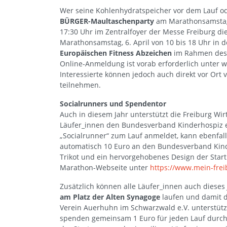
Wer seine Kohlenhydratspeicher vor dem Lauf o
BÜRGER-Maultaschenparty
am Marathonsamstag 
17:30 Uhr im Zentralfoyer der Messe Freiburg di
Marathonsamstag, 6. April von 10 bis 18 Uhr in 
Europäischen Fitness Abzeichen
im Rahmen des 
Online-Anmeldung ist vorab erforderlich unter 
Interessierte können jedoch auch direkt vor Ort 
teilnehmen.
Socialrunners und Spendentor
Auch in diesem Jahr unterstützt die Freiburg W
Läufer_innen den Bundesverband Kinderhospiz 
„Socialrunner“ zum Lauf anmeldet, kann ebenfal
automatisch 10 Euro an den Bundesverband Kinde
Trikot und ein hervorgehobenes Design der Start
Marathon-Webseite unter
https://www.mein-fre
Zusätzlich können alle Läufer_innen auch die
am Platz der Alten Synagoge
laufen und damit d
Verein Auerhuhn im Schwarzwald e.V. unterst
spenden gemeinsam 1 Euro für jeden Lauf durch