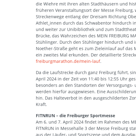
die Wiehre mit ihren alten Stadthäusern und hist
früheren Veranstaltungsort der Messe Freiburg,
Streckenwege entlang der Dreisam Richtung Obera
Athlet_innen durch das Schwabentor hindurch in 
und weiter zur Unibibliothek und zum Stadttheat
Brücke, das Wahrzeichen des MEIN FREIBURG MARA
Stühlinger. Durch den Stühlinger hindurch und 
Noether-Straße geht es zum Zieleinlauf auf das
ein zweites Mal erkunden. Der detaillierte Strec
freiburgmarathon.de/mein-lauf
.
Da die Laufstrecke durch ganz Freiburg führt, s
April 2024 in der Zeit von 11:40 bis 12:55 Uhr ge
besonders an den Standorten der Versorgungs- 
werden hierfür ausgewiesen. Eine Ausschilderu
hin. Das Halteverbot in den ausgeschilderten Zon
Kraft.
FITNRUN – die Freiburger Sportmesse
Am 6. und 7. April 2024 findet im Rahmen des
FITNRUN in Messehalle 3 der Messe Freiburg stat
aus der Läufer- und Sportszene und dem Ausdaue