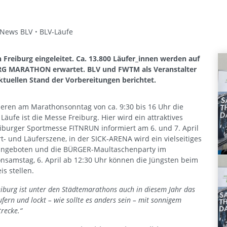
-News BLV
BLV-Läufe
n Freiburg eingeleitet. Ca. 13.800 Läufer_innen werden auf
RG MARATHON erwartet. BLV und FWTM als Veranstalter
tuellen Stand der Vorbereitungen berichtet.
ieren am Marathonsonntag von ca. 9:30 bis 16 Uhr die
Läufe ist die Messe Freiburg. Hier wird ein attraktives
iburger Sportmesse FITNRUN informiert am 6. und 7. April
t- und Läuferszene, in der SICK-ARENA wird ein vielseitiges
angeboten und die BÜRGER-Maultaschenparty im
nsamstag, 6. April ab 12:30 Uhr können die Jüngsten beim
s stellen.
eiburg ist unter den Städtemarathons auch in diesem Jahr das
ern und lockt – wie sollte es anders sein – mit sonnigem
recke.“