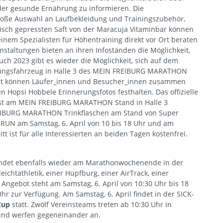
der gesunde Ernährung zu informieren. Die
roße Auswahl an Laufbekleidung und Trainingszubehör,
isch gepressten Saft von der Maracuja Vitaminbar können
inem Spezialisten für Höhentraining direkt vor Ort beraten
nstaltungen bieten an ihren Infoständen die Möglichkeit,
uch 2023 gibt es wieder die Möglichkeit, sich auf dem
Führungsfahrzeug in Halle 3 des MEIN FREIBURG MARATHON
oint können Läufer_innen und Besucher_innen zusammen
psi Hobbele Erinnerungsfotos festhalten. Das offizielle
st am MEIN FREIBURG MARATHON Stand in Halle 3
REIBURG MARATHON Trinkflaschen am Stand von Super
RUN am Samstag, 6. April von 10 bis 18 Uhr und am
itt ist für alle Interessierten an beiden Tagen kostenfrei.
ndet ebenfalls wieder am Marathonwochenende in der
ichtathletik, einer Hüpfburg, einer AirTrack, einer
 Angebot steht am Samstag, 6. April von 10:30 Uhr bis 18
hr zur Verfügung. Am Samstag, 6. April findet in der SICK-
Cup
statt. Zwölf Vereinsteams treten ab 10:30 Uhr in
 und werfen gegeneinander an.