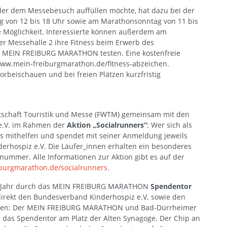
der dem Messebesuch auffüllen möchte, hat dazu bei der
von 12 bis 18 Uhr sowie am Marathonsonntag von 11 bis
e Möglichkeit. Interessierte können außerdem am
der Messehalle 2 ihre Fitness beim Erwerb des
MEIN FREIBURG MARATHON testen. Eine kostenfreie
www.mein-freiburgmarathon.de/fitness-abzeichen.
vorbeischauen und bei freien Plätzen kurzfristig
irtschaft Touristik und Messe (FWTM) gemeinsam mit den
e.V. im Rahmen der
Aktion „Socialrunners“
: Wer sich als
ls mithelfen und spendet mit seiner Anmeldung jeweils
rhospiz e.V. Die Läufer_innen erhalten ein besonderes
nummer. Alle Informationen zur Aktion gibt es auf der
iburgmarathon.de/socialrunners
.
ses Jahr durch das MEIN FREIBURG MARATHON
Spendentor
irekt den Bundesverband Kinderhospiz e.V. sowie den
ützen: Der MEIN FREIBURG MARATHON und Bad-Dürrheimer
 das Spendentor am Platz der Alten Synagoge. Der Chip an