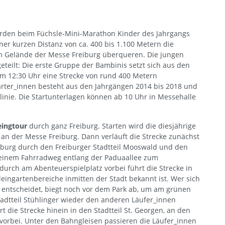
erden beim Füchsle-Mini-Marathon Kinder des Jahrgangs
er kurzen Distanz von ca. 400 bis 1.100 Metern die
 Gelände der Messe Freiburg überqueren. Die jungen
teilt: Die erste Gruppe der Bambinis setzt sich aus den
 12:30 Uhr eine Strecke von rund 400 Metern
arter_innen besteht aus den Jahrgängen 2014 bis 2018 und
linie. Die Startunterlagen können ab 10 Uhr in Messehalle
eingtour
durch ganz Freiburg. Starten wird die diesjährige
an der Messe Freiburg. Dann verläuft die Strecke zunächst
eiburg durch den Freiburger Stadtteil Mooswald und den
f einem Fahrradweg entlang der Paduaallee zum
durch am Abenteuerspielplatz vorbei führt die Strecke in
leingartenbereiche inmitten der Stadt bekannt ist. Wer sich
entscheidet, biegt noch vor dem Park ab, um am grünen
adtteil Stühlinger wieder den anderen Läufer_innen
t die Strecke hinein in den Stadtteil St. Georgen, an den
orbei. Unter den Bahngleisen passieren die Läufer_innen