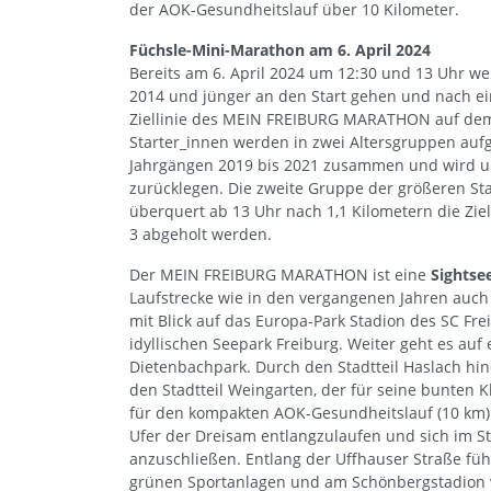
der AOK-Gesundheitslauf über 10 Kilometer.
Füchsle-Mini-Marathon am 6. April 2024
Bereits am 6. April 2024 um 12:30 und 13 Uhr w
2014 und jünger an den Start gehen und nach ein
Ziellinie des MEIN FREIBURG MARATHON auf dem
Starter_innen werden in zwei Altersgruppen aufge
Jahrgängen 2019 bis 2021 zusammen und wird um
zurücklegen. Die zweite Gruppe der größeren St
überquert ab 13 Uhr nach 1,1 Kilometern die Ziel
3 abgeholt werden.
Der MEIN FREIBURG MARATHON ist eine
Sightse
Laufstrecke wie in den vergangenen Jahren auch 
mit Blick auf das Europa-Park Stadion des SC Fr
idyllischen Seepark Freiburg. Weiter geht es au
Dietenbachpark. Durch den Stadtteil Haslach hin
den Stadtteil Weingarten, der für seine bunten K
für den kompakten AOK-Gesundheitslauf (10 km) 
Ufer der Dreisam entlangzulaufen und sich im St
anzuschließen. Entlang der Uffhauser Straße führ
grünen Sportanlagen und am Schönbergstadion v