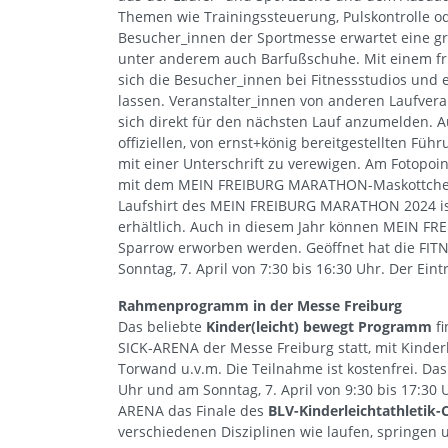
Themen wie Trainingssteuerung, Pulskontrolle o
Besucher_innen der Sportmesse erwartet eine g
unter anderem auch Barfußschuhe. Mit einem fr
sich die Besucher_innen bei Fitnessstudios und e
lassen. Veranstalter_innen von anderen Laufvera
sich direkt für den nächsten Lauf anzumelden. A
offiziellen, von ernst+könig bereitgestellten 
mit einer Unterschrift zu verewigen. Am Fotop
mit dem MEIN FREIBURG MARATHON-Maskottchen Ho
Laufshirt des MEIN FREIBURG MARATHON 2024 i
erhältlich. Auch in diesem Jahr können MEIN F
Sparrow erworben werden. Geöffnet hat die FITN
Sonntag, 7. April von 7:30 bis 16:30 Uhr. Der Eintr
Rahmenprogramm in der Messe Freiburg
Das beliebte
Kinder(leicht) bewegt Programm
fi
SICK-ARENA der Messe Freiburg statt, mit Kinderle
Torwand u.v.m. Die Teilnahme ist kostenfrei. Das
Uhr und am Sonntag, 7. April von 9:30 bis 17:30 U
ARENA das Finale des
BLV-Kinderleichtathletik-
verschiedenen Disziplinen wie laufen, springen