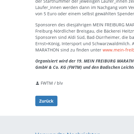
der Startnummer der jeweiligen Läufer_innen ze
Läufer_innen werden dann im Nachgang vom Veran
von 5 Euro oder einem selbst gewählten Spenden
Sponsoren des diesjährigen MEIN FREIBURG MAR
Freiburg-Nördlicher Breisgau, die Bäckerei Heit
Sponsoren sind Aldi Süd, Bad-Dürrheimer, die b
Ernst+König, Intersport und Schwarzwaldmilch.
MARATHON sind zu finden unter
www.mein-frei
Organisiert wird der 19. MEIN FREIBURG MARATHO
GmbH & Co. KG (FWTM) und den Badischen Leichtat
FWTM / blv
Zurück