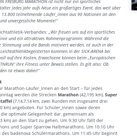
IN FREIBURG MARATHON ist nicht nur ein sportliches
talter jedes Jahr aufs Neue ein großartiges Event, das weit über
ca. 13.800 teilnehmende Läufer_innen aus 90 Nationen an den
e und unvergessliche Momente!“
ichtathletik-Verbandes:
„Wir freuen uns auf ein sportliches
tlinie und ein attraktives Rahmenprogramm: Während die
e Stimmung und die Bands motiviert werden, ist auch in der
 Leichtathletikbegeisterten kommen in der SICK-ARENA bei
voll auf ihre Kosten, Erwachsene können beim „Europäischen
TNRUN“ ihre Fitness unter Beweis stellen. Es gilt also: Ob
eden ist etwas dabei!“
4
Marathon-Läufer_innen an den Start – für jedes
sonntag werden die Strecken
Marathon
(42,195 km),
Super
taffel
(7,14,7,14 km, zwei Runden mit insgesamt drei
0 km) angeboten. Für Schüler_innen sowie deren
die optimale Gelegenheit dar, gemeinsam als
 3 km) an den Start zu gehen. Um 9:30 Uhr fällt der
athons und Super Sparrow Halbmarathons. Um 10:10 Uhr
nd des badenova Schülermarathons. Um 11:45 Uhr beginnt