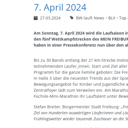
7. April 2024
27.03.2024
BW-läuft News
BLV
Top
Am Sonntag, 7. April 2024 wird die Laufsaison i
den fünf Wettkampfstrecken des MEIN FREIBU
haben in einer Pressekonferenz nun über den ak
Bis zu 30 Bands entlang der 21 km-Strecke motiv
teilnehmenden Läufer_innen. Start und Ziel aller 
Programm für die ganze Familie geboten: Die Fre
in Halle 3 über die neuesten Trends aus der Spor
Bewegungsangebot für Kinder und Jugendliche 
Zentralfoyer lädt zum Verweilen ein. Am Maratho
Füchsle-Mini-Marathon ihr Lauftalent unter Bewei
Stefan Breiter, Bürgermeister Stadt Freiburg:
„Fr
Ziel von Hunderten auswärtigen Läuferinnen und Läuf
Frühlingswetter wieder tausende Zuschauer an die St