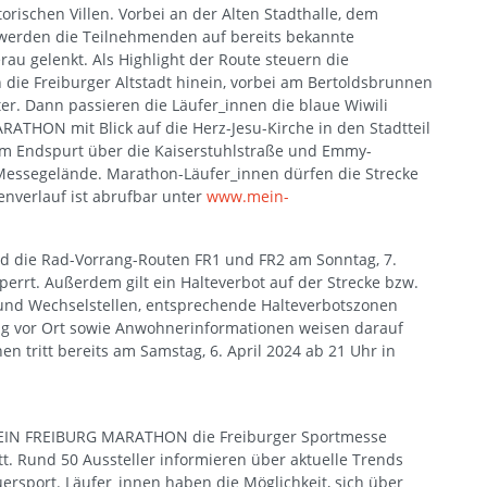
orischen Villen. Vorbei an der Alten Stadthalle, dem
 werden die Teilnehmenden auf bereits bekannte
u gelenkt. Als Highlight der Route steuern die
die Freiburger Altstadt hinein, vorbei am Bertoldsbrunnen
er. Dann passieren die Läufer_innen die blaue Wiwili
THON mit Blick auf die Herz-Jesu-Kirche in den Stadtteil
im Endspurt über die Kaiserstuhlstraße und Emmy-
 Messegelände. Marathon-Läufer_innen dürfen die Strecke
kenverlauf ist abrufbar unter
www.mein-
ind die Rad-Vorrang-Routen FR1 und FR2 am Sonntag, 7.
sperrt. Außerdem gilt ein Halteverbot auf der Strecke bzw.
und Wechselstellen, entsprechende Halteverbotszonen
ng vor Ort sowie Anwohnerinformationen weisen darauf
en tritt bereits am Samstag, 6. April 2024 ab 21 Uhr in
 MEIN FREIBURG MARATHON die Freiburger Sportmesse
t. Rund 50 Aussteller informieren über aktuelle Trends
rsport. Läufer_innen haben die Möglichkeit, sich über