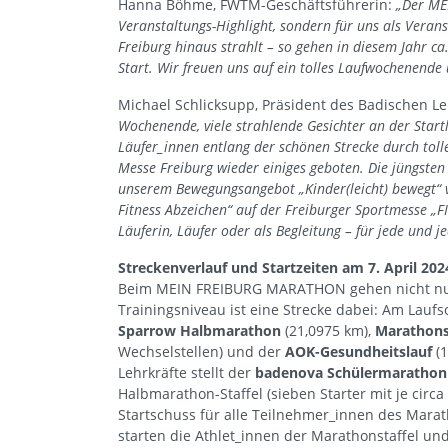
Hanna Böhme, FWTM-Geschäftsführerin:
„Der ME
Veranstaltungs-Highlight, sondern für uns als Verans
Freiburg hinaus strahlt – so gehen in diesem Jahr 
Start. Wir freuen uns auf ein tolles Laufwochenend
Michael Schlicksupp, Präsident des Badischen Le
Wochenende, viele strahlende Gesichter an der Star
Läufer_innen entlang der schönen Strecke durch toll
Messe Freiburg wieder einiges geboten. Die jüngsten
unserem Bewegungsangebot „Kinder(leicht) bewegt“ 
Fitness Abzeichen“ auf der Freiburger Sportmesse „FI
Läuferin, Läufer oder als Begleitung – für jede und j
Streckenverlauf und Startzeiten am 7. April 202
Beim MEIN FREIBURG MARATHON gehen nicht nur 
Trainingsniveau ist eine Strecke dabei: Am Lauf
Sparrow Halbmarathon
(21,0975 km),
Marathons
Wechselstellen) und der
AOK-Gesundheitslauf
(1
Lehrkräfte stellt der
badenova Schülermarathon
Halbmarathon-Staffel (sieben Starter mit je circa
Startschuss für alle Teilnehmer_innen des Mar
starten die Athlet_innen der Marathonstaffel u