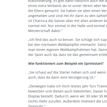
Klassifizierung. Es gibt dann natürlich auch die
einen extra Verband, da ist unser Verein aber ke
die Eltern gemacht. Sie haben sie über einen Ver
angemeldet und sind mit ihr dann zu den Gehör
ist Charnica die Saison über mit allen anderen
normal mit. Nur einmal in der Halle und einmal 
Meisterschaft dabei.“
„Ich find das auch so besser. Sie schlägt sich su
bei den normalen Wettkämpfen mitmacht. Sonst 
man einen eigenen Wettkampfrahmen hat. Dann is
der Sport auch da, dass sie das gemeinsam erlebe
Wie funktioniert zum Beispiel ein Sprintstart?
„Sie schaut auf die Starter neben sich und wenn
auch, dass da dann eine Verzögerung ist.“
„Deswegen habe ich mich letztes Jahr fürs Trai
beworben und diesen auch bekommen. Davon hab
Display bestellt. Dadurch, wenn wir 30 oder 50 M
nichts mehr zurufen. Außerdem motiviert die Lich
Stoppuhr.“