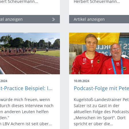
bert Scheuermann…
Herbert Scheuermann…
kel anzeigen
Artikel anzeigen
.2024
10.09.2024
Best-Practice Beispiel: Ingo Pletschen und Martin Bürkle
 würde mich freuen, wenn
Kugelstoß-Landestrainer Pet
durch dieses Interview noch
Salzer ist zu Gast in der
en anderen Leuten helfen
aktuellen Folge des Podcasts
den.“
„Menschen im Sport". Dort
 LBV Achern ist seit über…
spricht er über die…