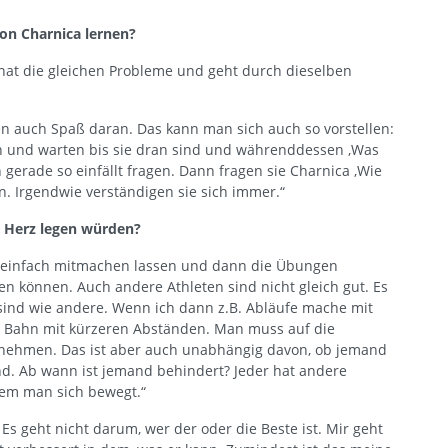
on Charnica lernen?
 hat die gleichen Probleme und geht durch dieselben
 auch Spaß daran. Das kann man sich auch so vorstellen:
n und warten bis sie dran sind und währenddessen ‚Was
 gerade so einfällt fragen. Dann fragen sie Charnica ‚Wie
nn. Irgendwie verständigen sie sich immer.“
s Herz legen würden?
n einfach mitmachen lassen und dann die Übungen
n können. Auch andere Athleten sind nicht gleich gut. Es
t sind wie andere. Wenn ich dann z.B. Abläufe mache mit
e Bahn mit kürzeren Abständen. Man muss auf die
t nehmen. Das ist aber auch unabhängig davon, ob jemand
end. Ab wann ist jemand behindert? Jeder hat andere
dem man sich bewegt.“
s geht nicht darum, wer der oder die Beste ist. Mir geht