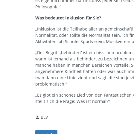
es eigentlich immer darum, dass jeder sich selb
Philosophie.“
Was bedeutet Inklusion für Sie?
„Inklusion ist die Teilhabe aller an gemeinschaftl
Normalität, oder sollte die Normalität sein. Ich fi
Aktivitäten, ob Schule, Sportverein, Musikverein
„Der Begriff ‚behindert‘ ist ein bisschen problemat
wann ist jemand als behindert zu bezeichnen un
manche haben in manchen Bereichen Vorteile. Sei
angenehmere Kindheit hatten oder was auch imm
man dann eine Linie zieht und sagt ‚die sind jet
problematisch.“
„Es gibt ein schönes Lied von den Fantastischen Vi
stellt sich die Frage: Was ist normal?“
BLV