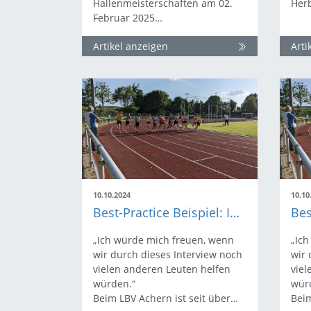
Hallenmeisterschaften am 02.
Her
Februar 2025…
Artikel anzeigen
Arti
10.10.2024
10.10
Best-Practice Beispiel: Ingo Pletschen und Martin Bürkle
„Ich würde mich freuen, wenn
„Ich
wir durch dieses Interview noch
wir 
vielen anderen Leuten helfen
viel
würden.“
wür
Beim LBV Achern ist seit über…
Beim