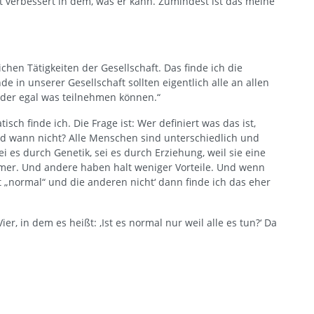
st verbessert in dem, was er kann. Zumindest ist das meine
ichen Tätigkeiten der Gesellschaft. Das finde ich die
nde in unserer Gesellschaft sollten eigentlich alle an allen
 oder egal was teilnehmen können.“
isch finde ich. Die Frage ist: Wer definiert was das ist,
d wann nicht? Alle Menschen sind unterschiedlich und
 es durch Genetik, sei es durch Erziehung, weil sie eine
er. Und andere haben halt weniger Vorteile. Und wenn
zt „normal“ und die anderen nicht‘ dann finde ich das eher
er, in dem es heißt: ‚Ist es normal nur weil alle es tun?‘ Da