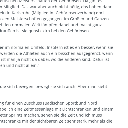
 deutschen Meisterschaften der Gehörlosen. Da gibt es
in Mitglied. Das war aber auch nicht nötig, das haben dann
ein in Karlsruhe (Mitglied im Gehörlosenverband) dort
losen Meisterschaften gegangen. Im Großen und Ganzen
 bei den normalen Wettkämpfen dabei und macht ganz
draußen ist sie quasi extra bei den Gehörlosen
per im normalen Umfeld. Insofern ist es eh besser, wenn sie
werden die Athleten auch ein bisschen ausgegrenzt, wenn
t man ja nicht da dabei, wo die anderen sind. Dafür ist
n und nicht allein.“
 die sich bewegen, bewegt sie sich auch. Aber man sieht
ning für einen Zuschuss [Badischen Sportbund Nord]
e ich eine Zeitmessanlage mit Lichtschranken und einem
eter Sprints machen, sehen sie die Zeit und ich muss
tschranke mit der sichtbaren Zeit sehr stark, mehr als die