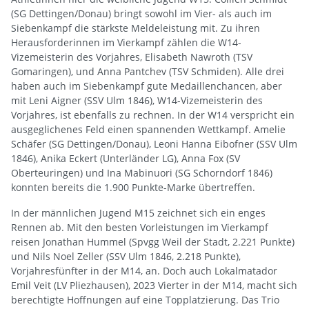
(SG Dettingen/Donau) bringt sowohl im Vier- als auch im
Siebenkampf die stärkste Meldeleistung mit. Zu ihren
Herausforderinnen im Vierkampf zählen die W14-
Vizemeisterin des Vorjahres, Elisabeth Nawroth (TSV
Gomaringen), und Anna Pantchev (TSV Schmiden). Alle drei
haben auch im Siebenkampf gute Medaillenchancen, aber
mit Leni Aigner (SSV Ulm 1846), W14-Vizemeisterin des
Vorjahres, ist ebenfalls zu rechnen. In der W14 verspricht ein
ausgeglichenes Feld einen spannenden Wettkampf. Amelie
Schäfer (SG Dettingen/Donau), Leoni Hanna Eibofner (SSV Ulm
1846), Anika Eckert (Unterländer LG), Anna Fox (SV
Oberteuringen) und Ina Mabinuori (SG Schorndorf 1846)
konnten bereits die 1.900 Punkte-Marke übertreffen.
In der männlichen Jugend M15 zeichnet sich ein enges
Rennen ab. Mit den besten Vorleistungen im Vierkampf
reisen Jonathan Hummel (Spvgg Weil der Stadt, 2.221 Punkte)
und Nils Noel Zeller (SSV Ulm 1846, 2.218 Punkte),
Vorjahresfünfter in der M14, an. Doch auch Lokalmatador
Emil Veit (LV Pliezhausen), 2023 Vierter in der M14, macht sich
berechtigte Hoffnungen auf eine Topplatzierung. Das Trio