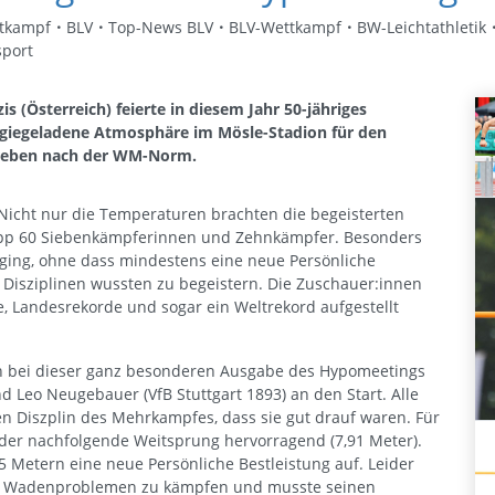
tkampf
BLV
Top-News BLV
BLV-Wettkampf
BW-Leichtathletik
port
 (Österreich) feierte in diesem Jahr 50-jähriges
rgiegeladene Atmosphäre im Mösle-Stadion für den
Streben nach der WM-Norm.
Nicht nur die Temperaturen brachten die begeisterten
napp 60 Siebenkämpferinnen und Zehnkämpfer. Besonders
erging, ohne dass mindestens eine neue Persönliche
n Disziplinen wussten zu begeistern. Die Zuschauer:innen
e, Landesrekorde und sogar ein Weltrekord aufgestellt
en bei dieser ganz besonderen Ausgabe des Hypomeetings
d Leo Neugebauer (VfB Stuttgart 1893) an den Start. Alle
ten Diszplin des Mehrkampfes, dass sie gut drauf waren. Für
der nachfolgende Weitsprung hervorragend (7,91 Meter).
5 Metern eine neue Persönliche Bestleistung auf. Leider
mit Wadenproblemen zu kämpfen und musste seinen