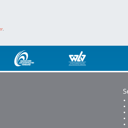
er
.
S