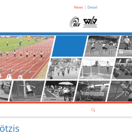
News
Detail
ötzis