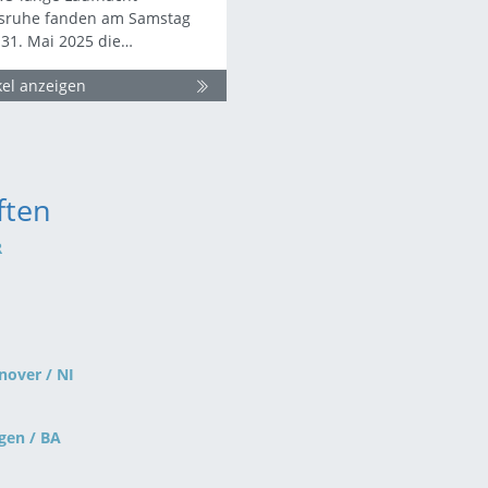
lsruhe fanden am Samstag
31. Mai 2025 die…
kel anzeigen
ften
R
nover / NI
gen / BA