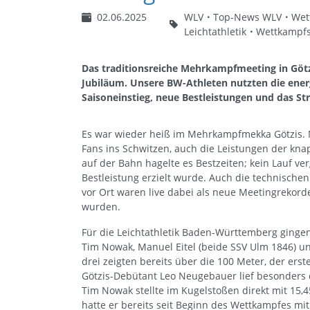
02.06.2025
WLV
Top-News WLV
Wet
Leichtathletik
Wettkampfs
Das traditionsreiche Mehrkampfmeeting in Götzis
Jubiläum. Unsere BW-Athleten nutzten die ene
Saisoneinstieg, neue Bestleistungen und das 
Es war wieder heiß im Mehrkampfmekka Götzis. 
Fans ins Schwitzen, auch die Leistungen der k
auf der Bahn hagelte es Bestzeiten; kein Lauf v
Bestleistung erzielt wurde. Auch die technische
vor Ort waren live dabei als neue Meetingrekord
wurden.
Für die Leichtathletik Baden-Württemberg ging
Tim Nowak, Manuel Eitel (beide SSV Ulm 1846) un
drei zeigten bereits über die 100 Meter, der ers
Götzis-Debütant Leo Neugebauer lief besonders 
Tim Nowak stellte im Kugelstoßen direkt mit 15,4
hatte er bereits seit Beginn des Wettkampfes 