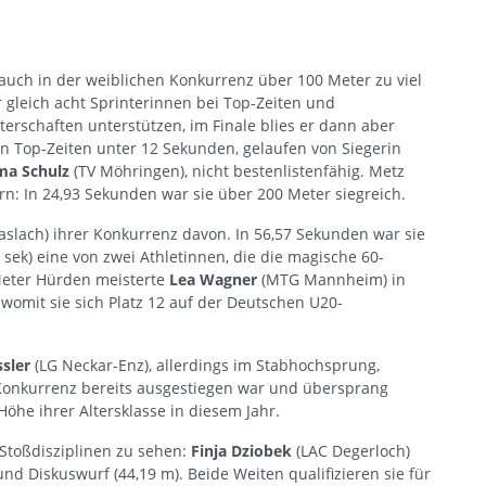
auch in der weiblichen Konkurrenz über 100 Meter zu viel
 gleich acht Sprinterinnen bei Top-Zeiten und
rschaften unterstützen, im Finale blies er dann aber
en Top-Zeiten unter 12 Sekunden, gelaufen von Siegerin
a Schulz
(TV Möhringen), nicht bestenlistenfähig. Metz
rn: In 24,93 Sekunden war sie über 200 Meter siegreich.
aslach) ihrer Konkurrenz davon. In 56,57 Sekunden war sie
 sek) eine von zwei Athletinnen, die die magische 60-
Meter Hürden meisterte
Lea Wagner
(MTG Mannheim) in
womit sie sich Platz 12 auf der Deutschen U20-
ssler
(LG Neckar-Enz), allerdings im Stabhochsprung,
 Konkurrenz bereits ausgestiegen war und übersprang
 Höhe ihrer Altersklasse in diesem Jahr.
 Stoßdisziplinen zu sehen:
Finja Dziobek
(LAC Degerloch)
nd Diskuswurf (44,19 m). Beide Weiten qualifizieren sie für