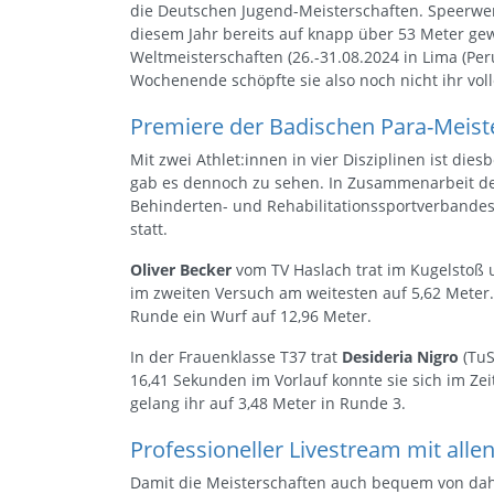
die Deutschen Jugend-Meisterschaften. Speerwe
diesem Jahr bereits auf knapp über 53 Meter ge
Weltmeisterschaften (26.-31.08.2024 in Lima (Pe
Wochenende schöpfte sie also noch nicht ihr vol
Premiere der Badischen Para-Meiste
Mit zwei Athlet:innen in vier Disziplinen ist die
gab es dennoch zu sehen. In Zusammenarbeit de
Behinderten- und Rehabilitationssportverbandes
statt.
Oliver Becker
vom TV Haslach trat im Kugelstoß u
im zweiten Versuch am weitesten auf 5,62 Meter.
Runde ein Wurf auf 12,96 Meter.
In der Frauenklasse T37 trat
Desideria Nigro
(TuS
16,41 Sekunden im Vorlauf konnte sie sich im Ze
gelang ihr auf 3,48 Meter in Runde 3.
Professioneller Livestream mit all
Damit die Meisterschaften auch bequem von dah