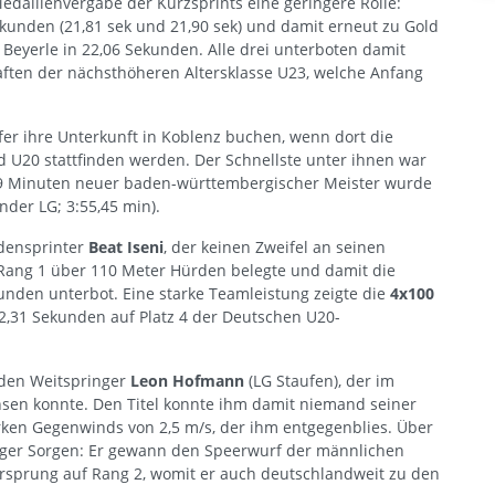
edaillenvergabe der Kurzsprints eine geringere Rolle:
ekunden (21,81 sek und 21,90 sek) und damit erneut zu Gold
 Beyerle in 22,06 Sekunden. Alle drei unterboten damit
aften der nächsthöheren Altersklasse U23, welche Anfang
fer ihre Unterkunft in Koblenz buchen, wenn dort die
d U20 stattfinden werden. Der Schnellste unter ihnen war
29 Minuten neuer baden-württembergischer Meister wurde
nder LG; 3:55,45 min).
densprinter
Beat Iseni
, der keinen Zweifel an seinen
Rang 1 über 110 Meter Hürden belegte und damit die
nden unterbot. Eine starke Teamleistung zeigte die
4x100
 42,31 Sekunden auf Platz 4 der Deutschen U20-
r den Weitspringer
Leon Hofmann
(LG Staufen), der im
sen konnte. Den Titel konnte ihm damit niemand seiner
rken Gegenwinds von 2,5 m/s, der ihm entgegenblies. Über
niger Sorgen: Er gewann den Speerwurf der männlichen
rsprung auf Rang 2, womit er auch deutschlandweit zu den