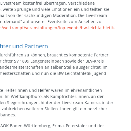
 Livestream kostenfrei übertragen. Verschiedene
 weite Sprünge und viele Emotionen ein und teilten sie
alt von der sachkundigen Moderation. Die Livestream-
on-demand“ auf unserer Eventseite zum Ansehen zur
e/wettkampf/veranstaltungen/top-events/bw-leichtathletik-
hter und Partnern
 durchführen zu können, braucht es kompetente Partner.
srichter SV 1899 Langensteinbach sowie der BLV-Kreis
andesmeisterschaften an selber Stelle ausgerichtet, im
eisterschaften und nun die BW Leichtathletik Jugend
erte Helferinnen und Helfer waren im ehrenamtlichen
en: Im Wettkampfbüro, als Kampfrichter:innen, an der
den Siegerehrungen, hinter der Livestream-Kamera, in der
zahlreichen weiteren Stellen. Ihnen gilt ein herzlicher
rbandes.
r AOK Baden-Württemberg, Erima, Peterstaler und der