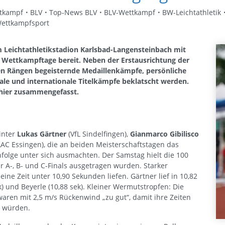
tkampf
BLV
Top-News BLV
BLV-Wettkampf
BW-Leichtathletik
ettkampfsport
m Leichtathletikstadion Karlsbad-Langensteinbach mit
 Wettkampftage bereit. Neben der Erstausrichtung der
en Rängen begeisternde Medaillenkämpfe, persönliche
ale und internationale Titelkämpfe beklatscht werden.
 hier zusammengefasst.
inter
Lukas Gärtner
(VfL Sindelfingen),
Gianmarco Gibilisco
AC Essingen), die an beiden Meisterschaftstagen das
folge unter sich ausmachten. Der Samstag hielt die 100
er A-, B- und C-Finals ausgetragen wurden. Starker
eine Zeit unter 10,90 Sekunden liefen. Gärtner lief in 10,82
k) und Beyerle (10,88 sek). Kleiner Wermutstropfen: Die
aren mit 2,5 m/s Rückenwind „zu gut“, damit ihre Zeiten
t würden.