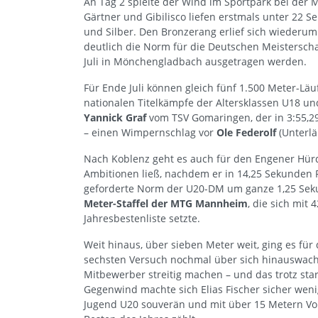
An Tag 2 spielte der Wind im Sportpark bei der M
Gärtner und Gibilisco liefen erstmals unter 22 S
und Silber. Den Bronzerang erlief sich wiederum
deutlich die Norm für die Deutschen Meistersch
Juli in Mönchengladbach ausgetragen werden.
Für Ende Juli können gleich fünf 1.500 Meter-Läu
nationalen Titelkämpfe der Altersklassen U18 un
Yannick Graf
vom TSV Gomaringen, der in 3:55,
– einen Wimpernschlag vor
Ole Federolf
(Unterlä
Nach Koblenz geht es auch für den Engener Hür
Ambitionen ließ, nachdem er in 14,25 Sekunden 
geforderte Norm der U20-DM um ganze 1,25 Seku
Meter-Staffel der MTG Mannheim
, die sich mit
Jahresbestenliste setzte.
Weit hinaus, über sieben Meter weit, ging es fü
sechsten Versuch nochmal über sich hinauswach
Mitbewerber streitig machen – und das trotz sta
Gegenwind machte sich Elias Fischer sicher we
Jugend U20 souverän und mit über 15 Metern Vo