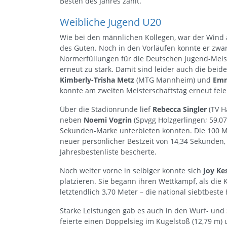
Besten des Jahres zählt.
Weibliche Jugend U20
Wie bei den männlichen Kollegen, war der Wind 
des Guten. Noch in den Vorläufen konnte er zwar
Normerfüllungen für die Deutschen Jugend-Meiste
erneut zu stark. Damit sind leider auch die beid
Kimberly-Trisha Metz
(MTG Mannheim) und
Emm
konnte am zweiten Meisterschaftstag erneut feie
Über die Stadionrunde lief
Rebecca Singler
(TV H
neben
Noemi Vogrin
(Spvgg Holzgerlingen; 59,07
Sekunden-Marke unterbieten konnten. Die 100 
neuer persönlicher Bestzeit von 14,34 Sekunden, 
Jahresbestenliste bescherte.
Noch weiter vorne in selbiger konnte sich
Joy Ke
platzieren. Sie begann ihren Wettkampf, als die
letztendlich 3,70 Meter – die national siebtbeste
Starke Leistungen gab es auch in den Wurf- und
feierte einen Doppelsieg im Kugelstoß (12,79 m) u