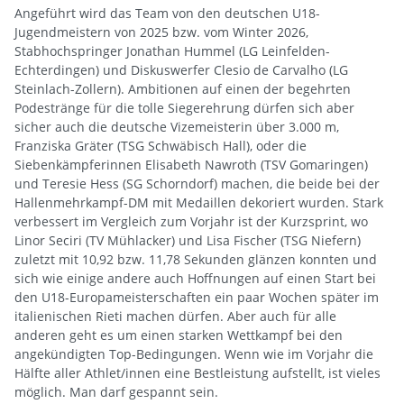
Angeführt wird das Team von den deutschen U18-
Jugendmeistern von 2025 bzw. vom Winter 2026,
Stabhochspringer Jonathan Hummel (LG Leinfelden-
Echterdingen) und Diskuswerfer Clesio de Carvalho (LG
Steinlach-Zollern). Ambitionen auf einen der begehrten
Podestränge für die tolle Siegerehrung dürfen sich aber
sicher auch die deutsche Vizemeisterin über 3.000 m,
Franziska Gräter (TSG Schwäbisch Hall), oder die
Siebenkämpferinnen Elisabeth Nawroth (TSV Gomaringen)
und Teresie Hess (SG Schorndorf) machen, die beide bei der
Hallenmehrkampf-DM mit Medaillen dekoriert wurden. Stark
verbessert im Vergleich zum Vorjahr ist der Kurzsprint, wo
Linor Seciri (TV Mühlacker) und Lisa Fischer (TSG Niefern)
zuletzt mit 10,92 bzw. 11,78 Sekunden glänzen konnten und
sich wie einige andere auch Hoffnungen auf einen Start bei
den U18-Europameisterschaften ein paar Wochen später im
italienischen Rieti machen dürfen. Aber auch für alle
anderen geht es um einen starken Wettkampf bei den
angekündigten Top-Bedingungen. Wenn wie im Vorjahr die
Hälfte aller Athlet/innen eine Bestleistung aufstellt, ist vieles
möglich. Man darf gespannt sein.