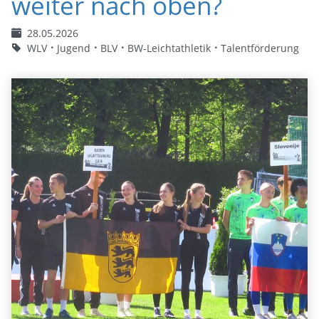
weiter nach oben?
28.05.2026
WLV
Jugend
BLV
BW-Leichtathletik
Talentförderung