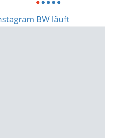
1
2
3
4
5
nstagram BW läuft