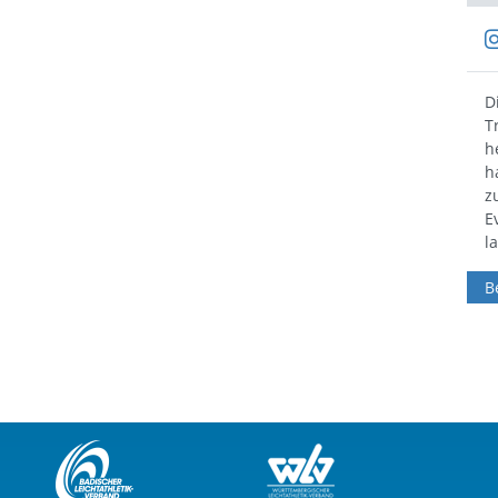
27.12.2025
Nochmal das Jahr mit einem Lauf abschließen! 👟
D
Bei einem der unzähligen Silvesterläufen möglich
T
🎆 #bwläuft #laufen #silvesterlauf #neujahr
h
h
z
E
l
Beitrag anzeigen
B