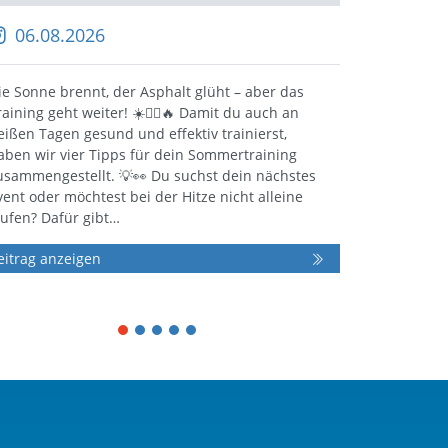
06.08.2026
28.0
ie Sonne brennt, der Asphalt glüht – aber das
Bereit fü
raining geht weiter! ☀️🏃‍♀️🔥 Damit du auch an
2026 fei
eißen Tagen gesund und effektiv trainierst,
im SpOrt 
aben wir vier Tipps für dein Sommertraining
neuer I
usammengestellt. 💡👀 Du suchst dein nächstes
praxisna
vent oder möchtest bei der Hitze nicht alleine
Gesundhe
aufen? Dafür gibt…
Überblic
eitrag anzeigen
Beitrag 
1
2
3
4
5