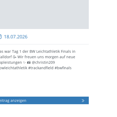
18.07.2026
16.0
as war Tag 1 der BW Leichtathletik Finals in
🎓 Bildu
alldorf 🥳 Wir freuen uns morgen auf neue
sammeln,
opleistungen ✨️ 📸 @christin209
Praxiser
bwleichtathletik #trackandfield #bwfinals
Bildungs
kennenle
richtig!
Dezember
im…
eitrag anzeigen
Beitrag 